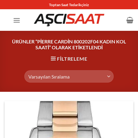
İçeriğe
Toptan Saat Tedarikçiniz
atla
ÜRÜNLER “PIERRE CARDIN 800202F04 KADIN KOL
SAATI” OLARAK ETIKETLENDI
FILTRELEME