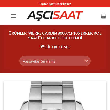
İçeriğe
Toptan Saat Tedarikçiniz
atla
ÜRÜNLER “PIERRE CARDIN 800071F105 ERKEK KOL
SAATI” OLARAK ETIKETLENDI
FILTRELEME