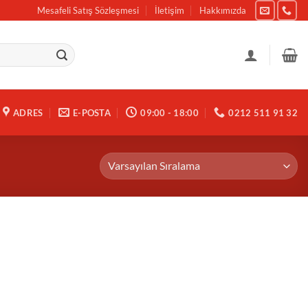
Mesafeli Satış Sözleşmesi
İletişim
Hakkımızda
ADRES
E-POSTA
09:00 - 18:00
0212 511 91 32