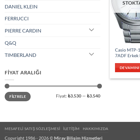
STOKT
DANIEL KLEIN
FERRUCCI
PIERRE CARDIN
Q&Q
Casio MTP-
TIMBERLAND
7ADF Erkek K
DEVAMINI
FIYAT ARALIĞI
En
En
Fiyat:
₺3.530
—
₺3.540
FILTRELE
düşük
yüksek
fiyat
fiyat
MESAFELI SATIŞ SÖZLEŞMESI
İLETIŞIM
HAKKIMIZDA
Copyright 1986 - 2026 ©
Miray Bilişim Hizmetleri