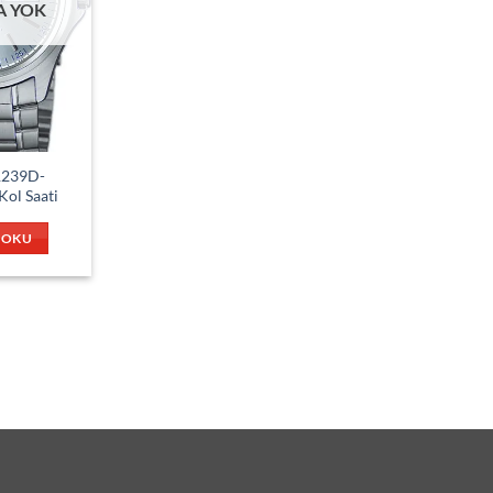
A YOK
1239D-
ol Saati
 OKU