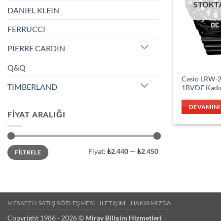
STOKT
DANIEL KLEIN
FERRUCCI
PIERRE CARDIN
Q&Q
Casio LRW-
TIMBERLAND
1BVDF Kadın
DEVAMINI
FIYAT ARALIĞI
En
En
Fiyat:
₺2.440
—
₺2.450
FILTRELE
düşük
yüksek
fiyat
fiyat
MESAFELI SATIŞ SÖZLEŞMESI
İLETIŞIM
HAKKIMIZDA
Copyright 1986 - 2026 ©
Miray Bilişim Hizmetleri