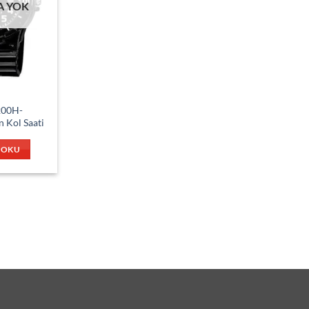
A YOK
200H-
 Kol Saati
 OKU