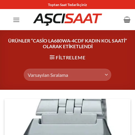
İçeriğe
Toptan Saat Tedarikçiniz
atla
ÜRÜNLER “CASIO LA680WA-4CDF KADIN KOL SAATI”
OLARAK ETIKETLENDI
FILTRELEME