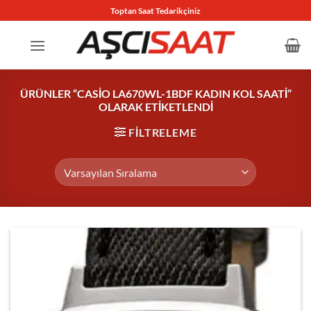
İçeriğe
Toptan Saat Tedarikçiniz
atla
ÜRÜNLER “CASIO LA670WL-1BDF KADIN KOL SAATI”
OLARAK ETIKETLENDI
FILTRELEME