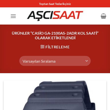
İçeriğe
Toptan Saat Tedarikçiniz
atla
ÜRÜNLER “CASIO GA-2100AS-2ADR KOL SAATI”
OLARAK ETIKETLENDI
FILTRELEME